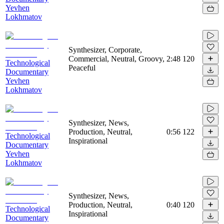
Yevhen
Lokhmatov
Synthesizer, Corporate,
Commercial, Neutral, Groovy,
2:48
120
Technological
Peaceful
Documentary
Yevhen
Lokhmatov
Synthesizer, News,
Production, Neutral,
0:56
122
Technological
Inspirational
Documentary
Yevhen
Lokhmatov
Synthesizer, News,
Production, Neutral,
0:40
120
Technological
Inspirational
Documentary