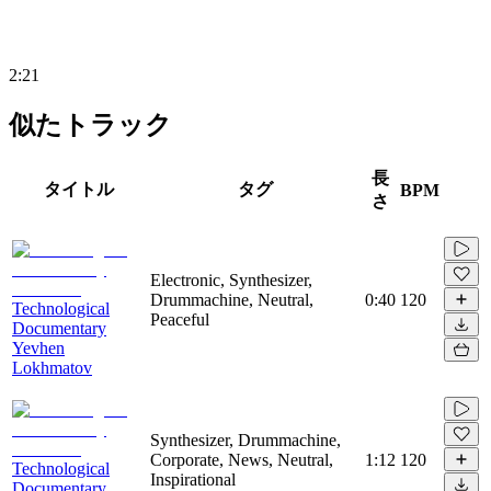
2:21
似たトラック
長
タイトル
タグ
BPM
さ
Electronic, Synthesizer,
Drummachine, Neutral,
0:40
120
Technological
Peaceful
Documentary
Yevhen
Lokhmatov
Synthesizer, Drummachine,
Corporate, News, Neutral,
1:12
120
Technological
Inspirational
Documentary