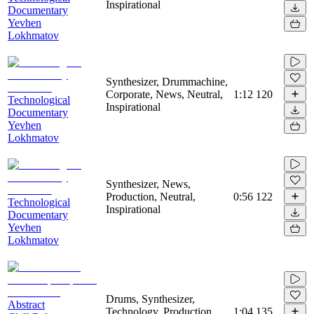
Inspirational
Documentary
Yevhen
Lokhmatov
Synthesizer, Drummachine,
Corporate, News, Neutral,
1:12
120
Technological
Inspirational
Documentary
Yevhen
Lokhmatov
Synthesizer, News,
Production, Neutral,
0:56
122
Technological
Inspirational
Documentary
Yevhen
Lokhmatov
Drums, Synthesizer,
Abstract
Technology, Production,
1:04
135