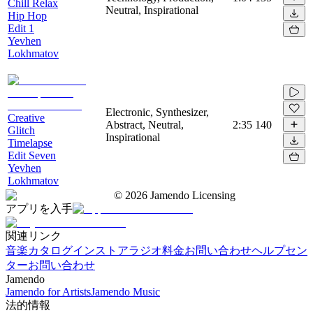
Chill Relax
Neutral, Inspirational
Hip Hop
Edit 1
Yevhen
Lokhmatov
Electronic, Synthesizer,
Creative
Abstract, Neutral,
2:35
140
Glitch
Inspirational
Timelapse
Edit Seven
Yevhen
Lokhmatov
©
2026
Jamendo Licensing
アプリを入手
関連リンク
音楽カタログ
インストアラジオ
料金
お問い合わせ
ヘルプセン
ター
お問い合わせ
Jamendo
Jamendo for Artists
Jamendo Music
法的情報