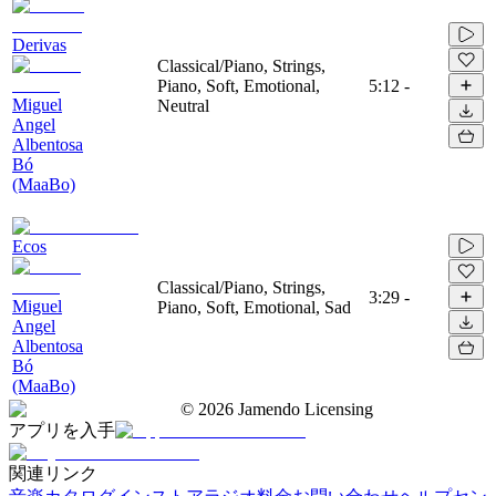
Derivas
Classical/Piano, Strings,
Piano, Soft, Emotional,
5:12
-
Miguel
Neutral
Angel
Albentosa
Bó
(MaaBo)
Ecos
Classical/Piano, Strings,
3:29
-
Miguel
Piano, Soft, Emotional, Sad
Angel
Albentosa
Bó
(MaaBo)
©
2026
Jamendo Licensing
アプリを入手
関連リンク