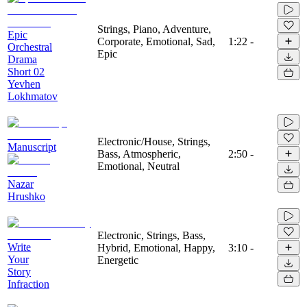
Strings, Piano, Adventure,
Epic
Corporate, Emotional, Sad,
1:22
-
Orchestral
Epic
Drama
Short 02
Yevhen
Lokhmatov
Electronic/House, Strings,
Manuscript
Bass, Atmospheric,
2:50
-
Emotional, Neutral
Nazar
Hrushko
Electronic, Strings, Bass,
Write
Hybrid, Emotional, Happy,
3:10
-
Your
Energetic
Story
Infraction