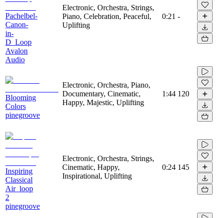
Electronic, Orchestra, Strings,
Pachelbel-
Piano, Celebration, Peaceful,
0:21
-
Canon-
Uplifting
in-
D_Loop
Avalon
Audio
Electronic, Orchestra, Piano,
Documentary, Cinematic,
1:44
120
Blooming
Happy, Majestic, Uplifting
Colors
pinegroove
Electronic, Orchestra, Strings,
Cinematic, Happy,
0:24
145
Inspiring
Inspirational, Uplifting
Classical
Air_loop
2
pinegroove