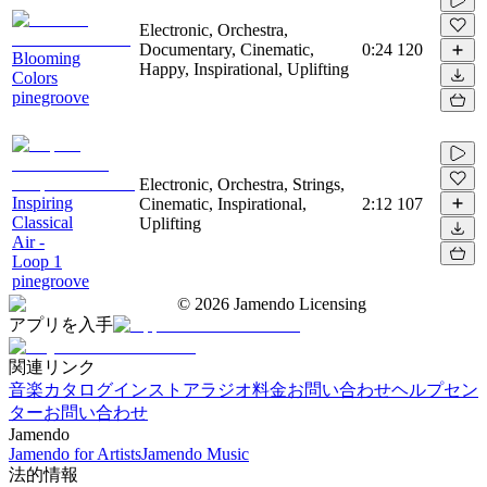
Electronic, Orchestra,
Documentary, Cinematic,
0:24
120
Blooming
Happy, Inspirational, Uplifting
Colors
pinegroove
Electronic, Orchestra, Strings,
Inspiring
Cinematic, Inspirational,
2:12
107
Classical
Uplifting
Air -
Loop 1
pinegroove
©
2026
Jamendo Licensing
アプリを入手
関連リンク
音楽カタログ
インストアラジオ
料金
お問い合わせ
ヘルプセン
ター
お問い合わせ
Jamendo
Jamendo for Artists
Jamendo Music
法的情報