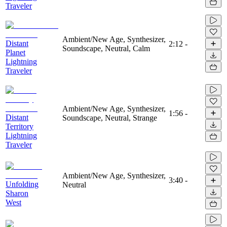
Traveler
Ambient/New Age, Synthesizer,
Distant
2:12
-
Soundscape, Neutral, Calm
Planet
Lightning
Traveler
Ambient/New Age, Synthesizer,
1:56
-
Distant
Soundscape, Neutral, Strange
Territory
Lightning
Traveler
Ambient/New Age, Synthesizer,
3:40
-
Unfolding
Neutral
Sharon
West