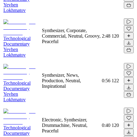
Yevhen
Lokhmatov
Synthesizer, Corporate,
Commercial, Neutral, Groovy,
2:48
120
Technological
Peaceful
Documentary
Yevhen
Lokhmatov
Synthesizer, News,
Production, Neutral,
0:56
122
Technological
Inspirational
Documentary
Yevhen
Lokhmatov
Electronic, Synthesizer,
Drummachine, Neutral,
0:40
120
Technological
Peaceful
Documentary