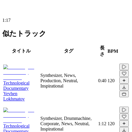
1:17
似たトラック
長
タイトル
タグ
BPM
さ
Synthesizer, News,
Production, Neutral,
0:40
120
Technological
Inspirational
Documentary
Yevhen
Lokhmatov
Synthesizer, Drummachine,
Corporate, News, Neutral,
1:12
120
Technological
Inspirational
Documentary