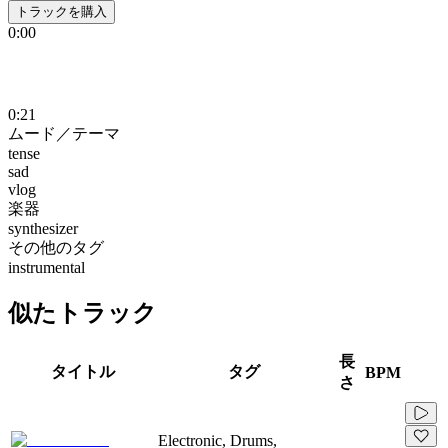
トラックを購入
0:00
0:21
ムード／テーマ
tense
sad
vlog
楽器
synthesizer
その他のタグ
instrumental
似たトラック
長
タイトル
タグ
BPM
さ
Electronic, Drums,