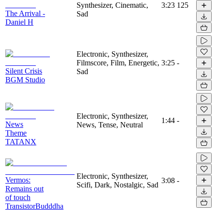
Synthesizer, Cinematic,
3:23
125
The Arrival -
Sad
Daniel H
Electronic, Synthesizer,
Filmscore, Film, Energetic,
3:25
-
Silent Crisis
Sad
BGM Studio
Electronic, Synthesizer,
1:44
-
News
News, Tense, Neutral
Theme
TATANX
Electronic, Synthesizer,
Vermos:
3:08
-
Scifi, Dark, Nostalgic, Sad
Remains out
of touch
TransistorBudddha