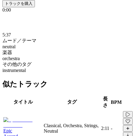
トラックを購入
0:00
5:37
ムード／テーマ
neutral
楽器
orchestra
その他のタグ
instrumental
似たトラック
長
タイトル
タグ
BPM
さ
Classical, Orchestra, Strings,
2:11
-
Epic
Neutral