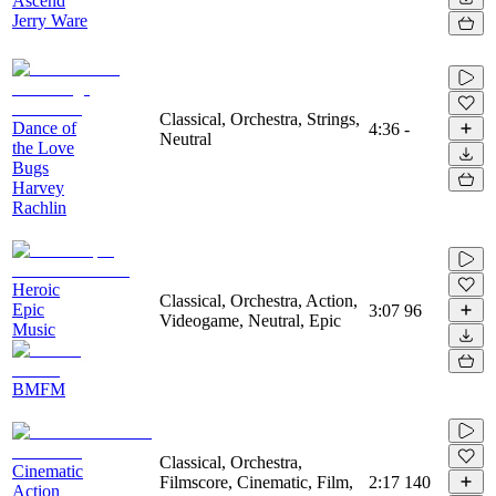
Ascend
Jerry Ware
Classical, Orchestra, Strings,
Dance of
4:36
-
Neutral
the Love
Bugs
Harvey
Rachlin
Heroic
Classical, Orchestra, Action,
Epic
3:07
96
Videogame, Neutral, Epic
Music
BMFM
Classical, Orchestra,
Cinematic
Filmscore, Cinematic, Film,
2:17
140
Action