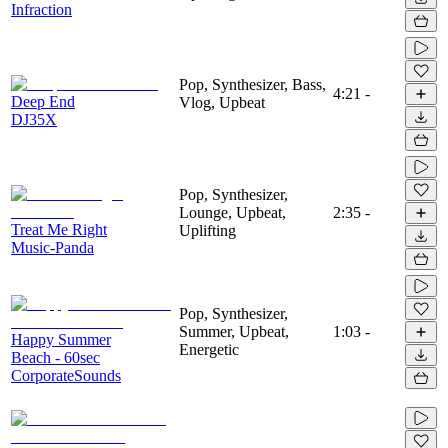
Infraction
Pop, Synthesizer, Bass,
4:21
-
Deep End
Vlog, Upbeat
DJ35X
Pop, Synthesizer,
Lounge, Upbeat,
2:35
-
Treat Me Right
Uplifting
Music-Panda
Pop, Synthesizer,
Summer, Upbeat,
1:03
-
Happy Summer
Energetic
Beach - 60sec
CorporateSounds