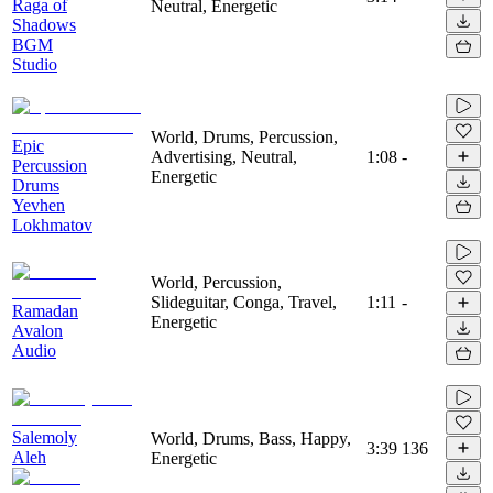
Raga of
Neutral, Energetic
Shadows
BGM
Studio
World, Drums, Percussion,
Epic
Advertising, Neutral,
1:08
-
Percussion
Energetic
Drums
Yevhen
Lokhmatov
World, Percussion,
Slideguitar, Conga, Travel,
1:11
-
Ramadan
Energetic
Avalon
Audio
Salemoly
World, Drums, Bass, Happy,
3:39
136
Aleh
Energetic