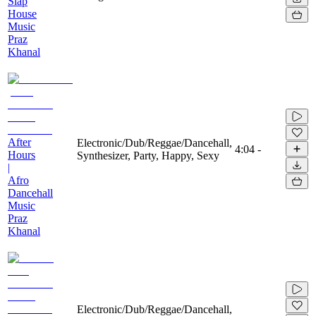
Slap
House
Music
Praz
Khanal
After
Electronic/Dub/Reggae/Dancehall,
4:04
-
Hours
Synthesizer, Party, Happy, Sexy
|
Afro
Dancehall
Music
Praz
Khanal
Electronic/Dub/Reggae/Dancehall,