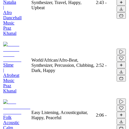
Natalia
Synthesizer, Travel, Happy,
2:43
-
|
Upbeat
Afro
Dancehall
Music
Praz
Khanal
World/African/Afro-Beat,
Slime
Synthesizer, Percussion, Clubbing,
2:52
-
|
Dark, Happy
Afrobeat
Music
Praz
Khanal
Easy Listening, Acousticguitar,
2:06
-
Folk
Happy, Peaceful
Acoustic
Calm