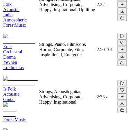
Folk
Advertising, Corporate,
2:22
-
Acoustic
Happy, Inspirational, Uplifting
Indie
Atmospheric
ForestMusic
Strings, Piano, Filmscore,
Epic
Horror, Corporate, Film,
2:50
101
Orchestral
Inspirational, Energetic
Drama
Yevhen
Lokhmatov
Is Folk
Strings, Acousticguitar,
Acoustic
Advertising, Corporate,
2:33
-
Guitar
Happy, Inspirational
ForestMusic