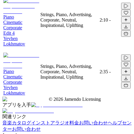
Strings, Piano, Advertising,
Piano
Corporate, Neutral,
2:10
-
Cinematic
Inspirational, Uplifting
Corporate
Edit 4
Yevhen
Lokhmatov
Strings, Piano, Advertising,
Piano
Corporate, Neutral,
2:35
-
Cinematic
Inspirational, Uplifting
Corporate
Yevhen
Lokhmatov
©
2026
Jamendo Licensing
アプリを入手
関連リンク
音楽カタログ
インストアラジオ
料金
お問い合わせ
ヘルプセン
ター
お問い合わせ