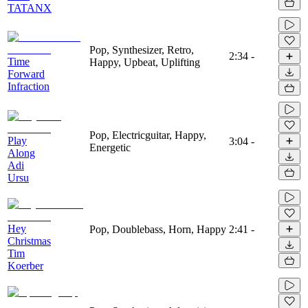
TATANX
Pop, Synthesizer, Retro,
2:34
-
Time
Happy, Upbeat, Uplifting
Forward
Infraction
Pop, Electricguitar, Happy,
Play
3:04
-
Energetic
Along
Adi
Ursu
Hey
Pop, Doublebass, Horn, Happy
2:41
-
Christmas
Tim
Koerber