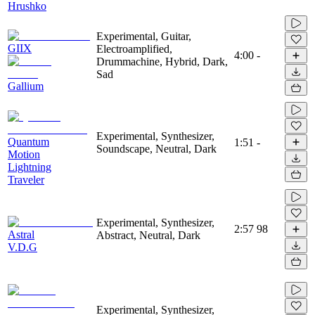
Hrushko
Experimental, Guitar,
GIIX
Electroamplified,
4:00
-
Drummachine, Hybrid, Dark,
Sad
Gallium
Experimental, Synthesizer,
Quantum
1:51
-
Soundscape, Neutral, Dark
Motion
Lightning
Traveler
Experimental, Synthesizer,
2:57
98
Astral
Abstract, Neutral, Dark
V.D.G
Experimental, Synthesizer,