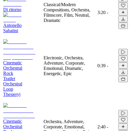
Classical/Modern
Di ritorno
Compositions, Orchestra,
3:20
-
Filmscore, Film, Neutral,
Dramatic
Antonello
Sabatini
Electronic, Orchestra,
Cinematic
Adventure, Corporate,
0:39
-
Orchestral
Emotional, Dramatic,
Rock
Energetic, Epic
Trailer
Orchestral
Loop
Thesieryj
Cinematic
Orchestra, Adventure,
Orchestral
Corporate, Emotional,
2:40
-