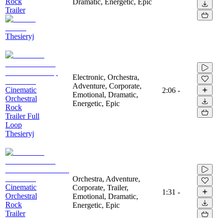
Rock
Dramatic, Energetic, Epic
Trailer
Thesieryj
Electronic, Orchestra,
Adventure, Corporate,
Cinematic
2:06
-
Emotional, Dramatic,
Orchestral
Energetic, Epic
Rock
Trailer Full
Loop
Thesieryj
Orchestra, Adventure,
Cinematic
Corporate, Trailer,
1:31
-
Orchestral
Emotional, Dramatic,
Rock
Energetic, Epic
Trailer