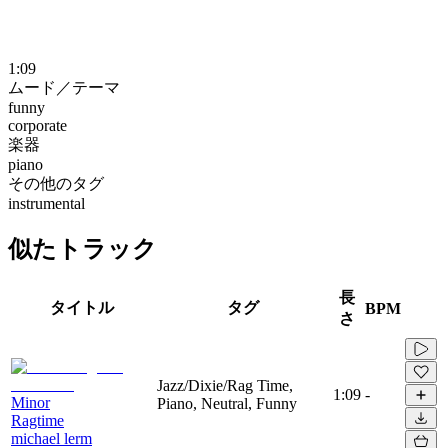
1:09
ムード／テーマ
funny
corporate
楽器
piano
その他のタグ
instrumental
似たトラック
長
タイトル
タグ
BPM
さ
Jazz/Dixie/Rag Time,
1:09
-
Minor
Piano, Neutral, Funny
Ragtime
michael lerm