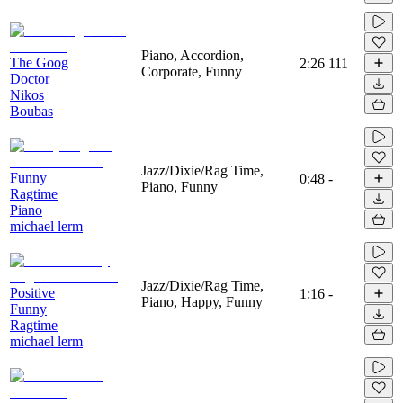
Piano, Accordion,
The Goog
2:26
111
Corporate, Funny
Doctor
Nikos
Boubas
Jazz/Dixie/Rag Time,
Funny
0:48
-
Piano, Funny
Ragtime
Piano
michael lerm
Jazz/Dixie/Rag Time,
Positive
1:16
-
Piano, Happy, Funny
Funny
Ragtime
michael lerm