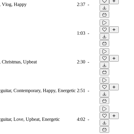
o, Vlog, Happy
2:37
-
1:03
-
, Christmas, Upbeat
2:30
-
icguitar, Contemporary, Happy, Energetic
2:51
-
cguitar, Love, Upbeat, Energetic
4:02
-