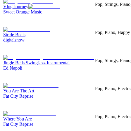
Pop, Strings, Pian
Vlog Journey
Sweet Orange Music
Pop, Piano, Happy
Stride Beats
digitalsnow
Pop, Strings, Piano
Jingle Bells SwingJazz Instrumental
Ed Napoli
Pop, Piano, Electr
You Are The Art
Fat City Reprise
Pop, Piano, Electri
Where You Are
Fat City Reprise