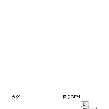
タグ
長さ
BPM