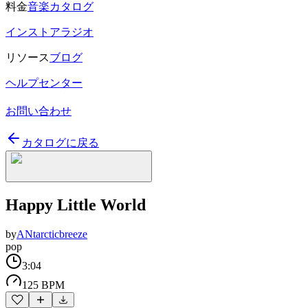
料金
音楽カタログ
インストアラジオ
リソース
ブログ
ヘルプセンター
お問い合わせ
カタログに戻る
Happy Little World
by
ANtarcticbreeze
pop
3:04
125 BPM