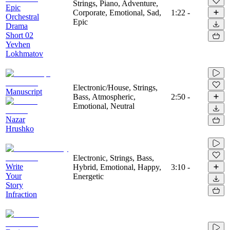
Strings, Piano, Adventure,
Epic
Corporate, Emotional, Sad,
1:22
-
Orchestral
Epic
Drama
Short 02
Yevhen
Lokhmatov
Electronic/House, Strings,
Manuscript
Bass, Atmospheric,
2:50
-
Emotional, Neutral
Nazar
Hrushko
Electronic, Strings, Bass,
Write
Hybrid, Emotional, Happy,
3:10
-
Your
Energetic
Story
Infraction