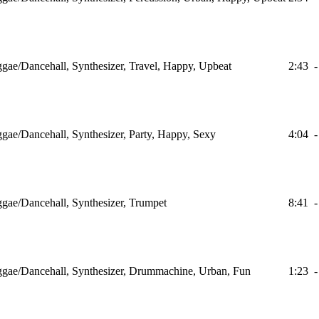
gae/Dancehall, Synthesizer, Travel, Happy, Upbeat
2:43
-
gae/Dancehall, Synthesizer, Party, Happy, Sexy
4:04
-
gae/Dancehall, Synthesizer, Trumpet
8:41
-
ggae/Dancehall, Synthesizer, Drummachine, Urban, Fun
1:23
-