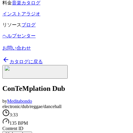
料金
音楽カタログ
インストアラジオ
リソース
ブログ
ヘルプセンター
お問い合わせ
カタログに戻る
ConTeMplation Dub
by
Meditabondo
electronic/dub/reggae/dancehall
3:33
135 BPM
Content ID