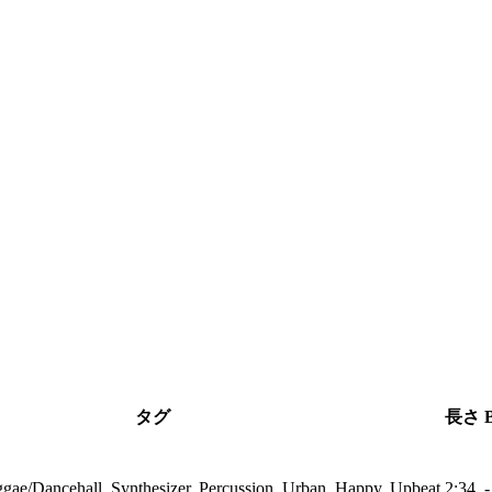
タグ
長さ
gae/Dancehall, Synthesizer, Percussion, Urban, Happy, Upbeat
2:34
-