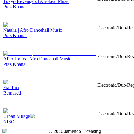
Tokyo Revengers | Afrobeat Music
Praz Khanal
Electronic/Dub/Reg
Natalia | Afro Dancehall Music
Praz Khanal
Electronic/Dub/Reg
After Hours | Afro Dancehall Music
Praz Khanal
Electronic/Dub/Reg
Fiat Lux
Bemused
Electronic/Dub/Re
Urban Mirage
NISØ
©
2026
Jamendo Licensing