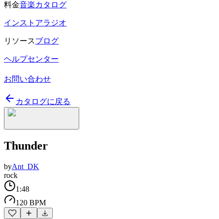
料金
音楽カタログ
インストアラジオ
リソース
ブログ
ヘルプセンター
お問い合わせ
カタログに戻る
Thunder
by
Ant_DK
rock
1:48
120 BPM