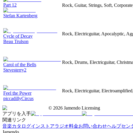
Part 12
Rock, Guitar, Strings, Soft, Corporat
Stefan Kartenberg
Rock, Electricguitar, Apocalyptic, Ag
Cycle of Decay
Beau Trulson
Rock, Drums, Electricguitar, Christm
Carol of the Bells
Stevesterry2
Rock, Electricguitar, Electroamplifie
Feel the Power
piccadillyCircus
©
2026
Jamendo Licensing
アプリを入手
関連リンク
音楽カタログ
インストアラジオ
料金
お問い合わせ
ヘルプセン
Jamendo