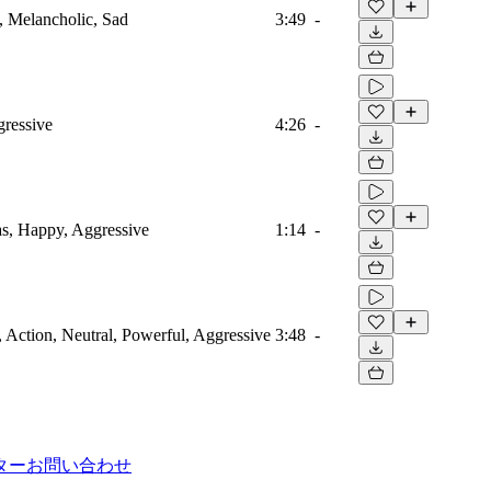
e, Melancholic, Sad
3:49
-
gressive
4:26
-
as, Happy, Aggressive
1:14
-
d, Action, Neutral, Powerful, Aggressive
3:48
-
ター
お問い合わせ