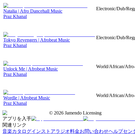
Electronic/Dub/Regg
Natalia | Afro Dancehall Music
Praz Khanal
Electronic/Dub/Regg
Tokyo Revengers | Afrobeat Music
Praz Khanal
World/African/Afro-
Unlock Me | Afrobeat Music
Praz Khanal
World/African/Afro-
Wordle | Afrobeat Music
Praz Khanal
©
2026
Jamendo Licensing
アプリを入手
関連リンク
音楽カタログ
インストアラジオ
料金
お問い合わせ
ヘルプセン