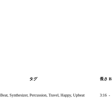
タグ
長さ
B
Beat, Synthesizer, Percussion, Travel, Happy, Upbeat
3:16
-