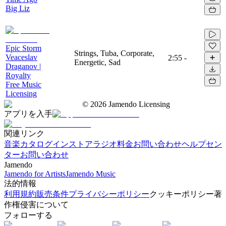
Big Liz
Epic Storm
Strings, Tuba, Corporate,
Veaceslav
2:55
-
Energetic, Sad
Draganov |
Royalty
Free Music
Licensing
©
2026
Jamendo Licensing
アプリを入手
関連リンク
音楽カタログ
インストアラジオ
料金
お問い合わせ
ヘルプセン
ター
お問い合わせ
Jamendo
Jamendo for Artists
Jamendo Music
法的情報
利用規約
販売条件
プライバシーポリシー
クッキーポリシー
著
作権侵害について
フォローする