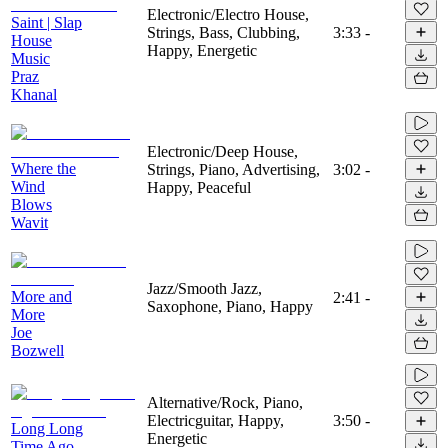
Electronic/Electro House,
Saint | Slap
Strings, Bass, Clubbing,
3:33
-
House
Happy, Energetic
Music
Praz
Khanal
Electronic/Deep House,
Where the
Strings, Piano, Advertising,
3:02
-
Wind
Happy, Peaceful
Blows
Wavit
Jazz/Smooth Jazz,
More and
2:41
-
Saxophone, Piano, Happy
More
Joe
Bozwell
Alternative/Rock, Piano,
Electricguitar, Happy,
3:50
-
Long Long
Energetic
Time Ago