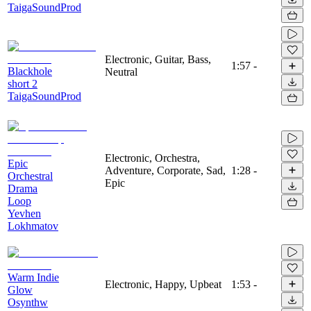
TaigaSoundProd
Electronic, Guitar, Bass,
1:57
-
Blackhole
Neutral
short 2
TaigaSoundProd
Electronic, Orchestra,
Epic
Adventure, Corporate, Sad,
1:28
-
Orchestral
Epic
Drama
Loop
Yevhen
Lokhmatov
Warm Indie
Electronic, Happy, Upbeat
1:53
-
Glow
Osynthw