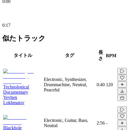
0:00
6:17
似たトラック
長
タイトル
タグ
BPM
さ
Electronic, Synthesizer,
Drummachine, Neutral,
0:40
120
Technological
Peaceful
Documentary
Yevhen
Lokhmatov
Electronic, Guitar, Bass,
2:56
-
Neutral
Blackhole