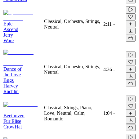
Classical, Orchestra, Strings,
Epic
2:11
-
Neutral
Ascend
Jerry
Ware
Classical, Orchestra, Strings,
Dance of
4:36
-
Neutral
the Love
Bugs
Harvey
Rachlin
Classical, Strings, Piano,
Love, Neutral, Calm,
1:04
-
Beethoven
Romantic
Fur Elise
CrowHat