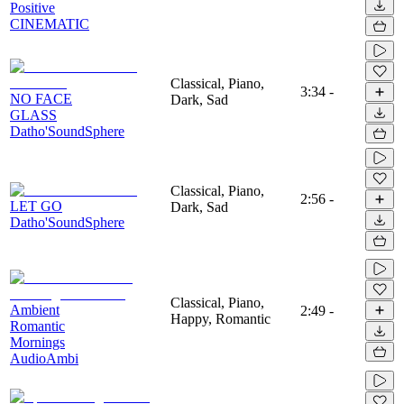
Positive
CINEMATIC
Classical, Piano,
3:34
-
NO FACE
Dark, Sad
GLASS
Datho'SoundSphere
Classical, Piano,
2:56
-
LET GO
Dark, Sad
Datho'SoundSphere
Classical, Piano,
Ambient
2:49
-
Happy, Romantic
Romantic
Mornings
AudioAmbi