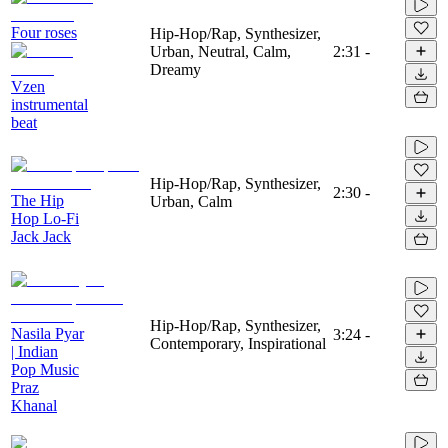
Four roses
Hip-Hop/Rap, Synthesizer,
Urban, Neutral, Calm,
2:31
-
Dreamy
Vzen
instrumental
beat
Hip-Hop/Rap, Synthesizer,
2:30
-
The Hip
Urban, Calm
Hop Lo-Fi
Jack Jack
Hip-Hop/Rap, Synthesizer,
Nasila Pyar
3:24
-
Contemporary, Inspirational
| Indian
Pop Music
Praz
Khanal