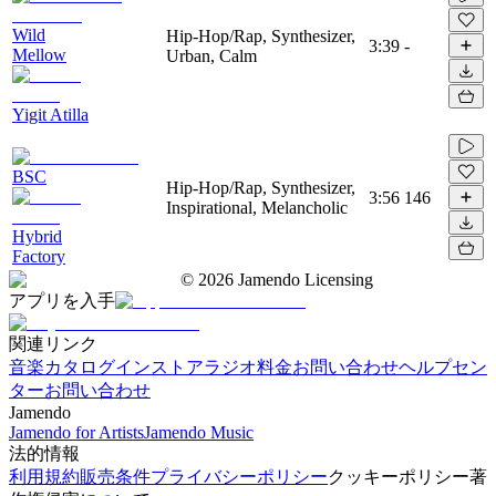
Wild
Hip-Hop/Rap, Synthesizer,
3:39
-
Mellow
Urban, Calm
Yigit Atilla
BSC
Hip-Hop/Rap, Synthesizer,
3:56
146
Inspirational, Melancholic
Hybrid
Factory
©
2026
Jamendo Licensing
アプリを入手
関連リンク
音楽カタログ
インストアラジオ
料金
お問い合わせ
ヘルプセン
ター
お問い合わせ
Jamendo
Jamendo for Artists
Jamendo Music
法的情報
利用規約
販売条件
プライバシーポリシー
クッキーポリシー
著