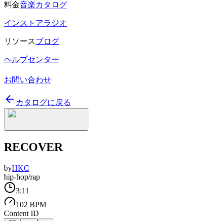
料金
音楽カタログ
インストアラジオ
リソース
ブログ
ヘルプセンター
お問い合わせ
カタログに戻る
RECOVER
by
HKC
hip-hop/rap
3:11
102 BPM
Content ID