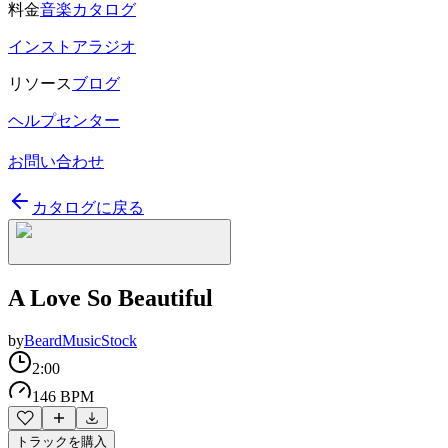
料金
音楽カタログ
インストアラジオ
リソース
ブログ
ヘルプセンター
お問い合わせ
カタログに戻る
A Love So Beautiful
by
BeardMusicStock
2:00
146 BPM
トラックを購入