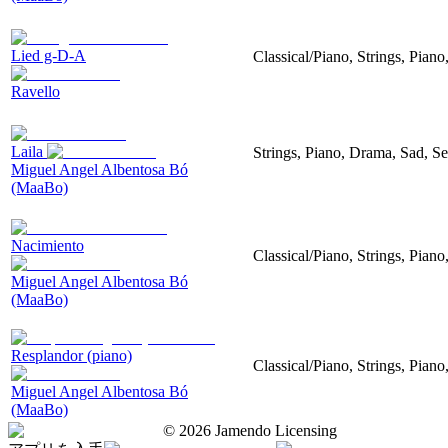
Lied g-D-A
Classical/Piano, Strings, Piano
Ravello
Laila
Strings, Piano, Drama, Sad, Se
Miguel Angel Albentosa Bó
(MaaBo)
Nacimiento
Classical/Piano, Strings, Pian
Miguel Angel Albentosa Bó
(MaaBo)
Resplandor (piano)
Classical/Piano, Strings, Piano
Miguel Angel Albentosa Bó
(MaaBo)
©
2026
Jamendo Licensing