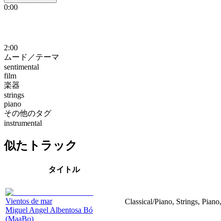
0:00
2:00
ムード／テーマ
sentimental
film
楽器
strings
piano
その他のタグ
instrumental
似たトラック
タイトル
Vientos de mar
Classical/Piano, Strings, Piano
Miguel Angel Albentosa Bó
(MaaBo)