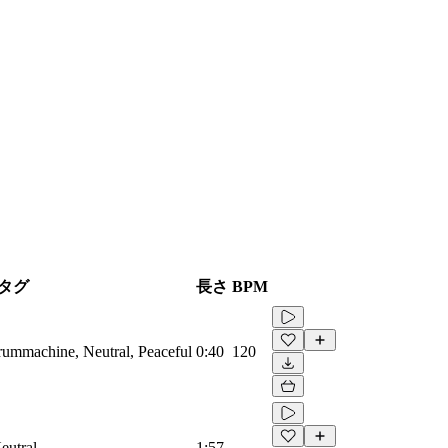
タグ
長さ
BPM
Drummachine, Neutral, Peaceful
0:40
120
eutral
1:57
-