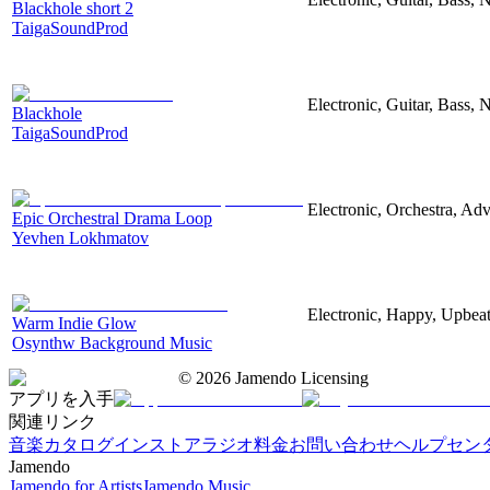
Blackhole short 2
TaigaSoundProd
Electronic, Guitar, Bass, N
Blackhole
TaigaSoundProd
Electronic, Orchestra, Ad
Epic Orchestral Drama Loop
Yevhen Lokhmatov
Electronic, Happy, Upbea
Warm Indie Glow
Osynthw Background Music
©
2026
Jamendo Licensing
アプリを入手
関連リンク
音楽カタログ
インストアラジオ
料金
お問い合わせ
ヘルプセン
Jamendo
Jamendo for Artists
Jamendo Music