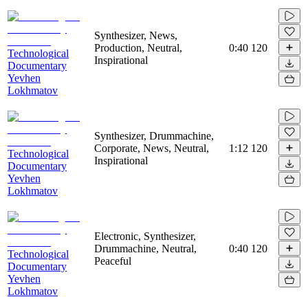
Synthesizer, News,
Production, Neutral,
0:40
120
Technological
Inspirational
Documentary
Yevhen
Lokhmatov
Synthesizer, Drummachine,
Corporate, News, Neutral,
1:12
120
Technological
Inspirational
Documentary
Yevhen
Lokhmatov
Electronic, Synthesizer,
Drummachine, Neutral,
0:40
120
Technological
Peaceful
Documentary
Yevhen
Lokhmatov