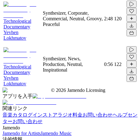
Synthesizer, Corporate,
Commercial, Neutral, Groovy,
2:48
120
Technological
Peaceful
Documentary
Yevhen
Lokhmatov
Synthesizer, News,
Production, Neutral,
0:56
122
Technological
Inspirational
Documentary
Yevhen
Lokhmatov
©
2026
Jamendo Licensing
アプリを入手
関連リンク
音楽カタログ
インストアラジオ
料金
お問い合わせ
ヘルプセン
ター
お問い合わせ
Jamendo
Jamendo for Artists
Jamendo Music
法的情報