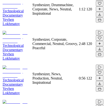
Synthesizer, Drummachine,
Corporate, News, Neutral,
1:12
120
Technological
Inspirational
Documentary
Yevhen
Lokhmatov
Synthesizer, Corporate,
Commercial, Neutral, Groovy,
2:48
120
Technological
Peaceful
Documentary
Yevhen
Lokhmatov
Synthesizer, News,
Production, Neutral,
0:56
122
Technological
Inspirational
Documentary
Yevhen
Lokhmatov