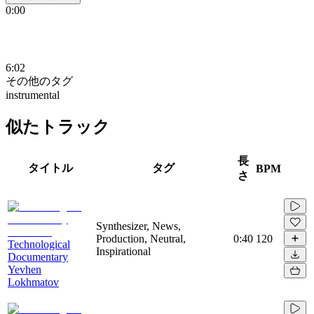
0:00
6:02
その他のタグ
instrumental
似たトラック
長
タイトル
タグ
BPM
さ
Synthesizer, News,
Production, Neutral,
0:40
120
Technological
Inspirational
Documentary
Yevhen
Lokhmatov