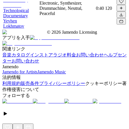
Electronic, Synthesizer,
Drummachine, Neutral,
0:40
120
Technological
Peaceful
Documentary
Yevhen
Lokhmatov
©
2026
Jamendo Licensing
アプリを入手
関連リンク
音楽カタログ
インストアラジオ
料金
お問い合わせ
ヘルプセン
ター
お問い合わせ
Jamendo
Jamendo for Artists
Jamendo Music
法的情報
利用規約
販売条件
プライバシーポリシー
クッキーポリシー
著
作権侵害について
フォローする