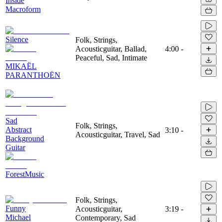
Inside
Macroform
Silence
Folk, Strings,
Acousticguitar, Ballad,
4:00
-
Peaceful, Sad, Intimate
MIKAËL
PARANTHOËN
Sad
Folk, Strings,
Abstract
3:10
-
Acousticguitar, Travel, Sad
Background
Guitar
ForestMusic
Folk, Strings,
Funny
Acousticguitar,
3:19
-
Michael
Contemporary, Sad