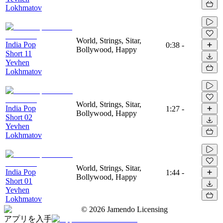
Lokhmatov
World, Strings, Sitar,
India Pop
0:38
-
Bollywood, Happy
Short 11
Yevhen
Lokhmatov
World, Strings, Sitar,
India Pop
1:27
-
Bollywood, Happy
Short 02
Yevhen
Lokhmatov
World, Strings, Sitar,
India Pop
1:44
-
Bollywood, Happy
Short 01
Yevhen
Lokhmatov
©
2026
Jamendo Licensing
アプリを入手