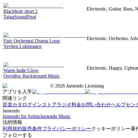
Electronic, Guitar, Bass, N
Blackhole short 2
TaigaSoundProd
Electronic, Orchestra, Ad
Epic Orchestral Drama Loop
Yevhen Lokhmatov
Electronic, Happy, Upbea
Warm Indie Glow
Osynthw Background Music
©
2026
Jamendo Licensing
アプリを入手
関連リンク
音楽カタログ
インストアラジオ
料金
お問い合わせ
ヘルプセン
Jamendo
Jamendo for Artists
Jamendo Music
法的情報
利用規約
販売条件
プライバシーポリシー
クッキーポリシー
著
フォローする