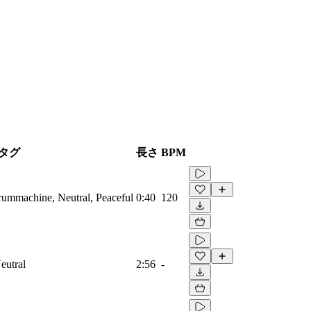
タグ
長さ
BPM
Drummachine, Neutral, Peaceful
0:40
120
eutral
2:56
-