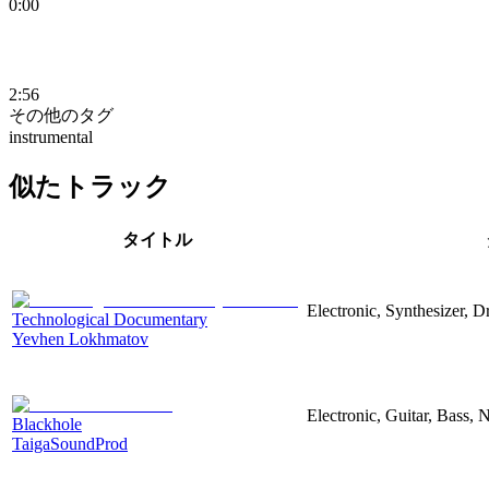
0:00
2:56
その他のタグ
instrumental
似たトラック
タイトル
Electronic, Synthesizer, 
Technological Documentary
Yevhen Lokhmatov
Electronic, Guitar, Bass, N
Blackhole
TaigaSoundProd