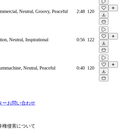
mmercial, Neutral, Groovy, Peaceful
2:48
120
on, Neutral, Inspirational
0:56
122
rummachine, Neutral, Peaceful
0:40
120
ター
お問い合わせ
作権侵害について