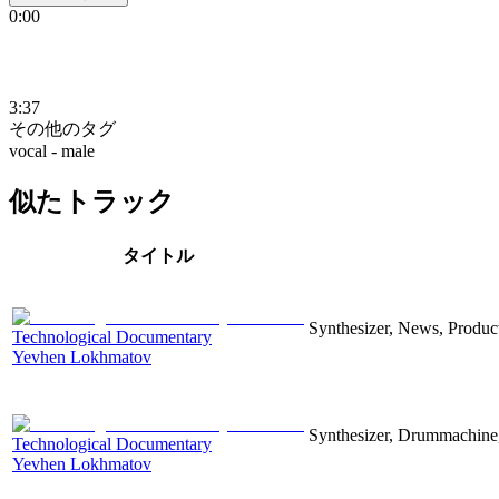
0:00
3:37
その他のタグ
vocal - male
似たトラック
タイトル
Synthesizer, News, Producti
Technological Documentary
Yevhen Lokhmatov
Synthesizer, Drummachine, 
Technological Documentary
Yevhen Lokhmatov