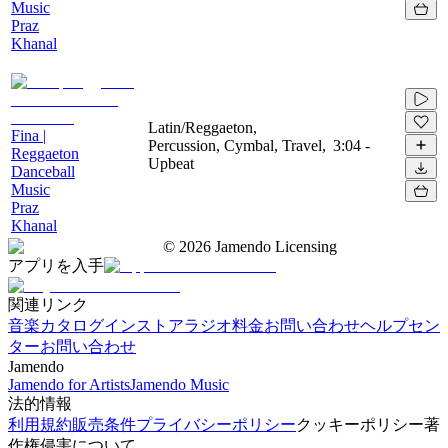
Music
Praz
Khanal
Latin/Reggaeton,
Fina |
Percussion, Cymbal, Travel,
3:04
-
Reggaeton
Upbeat
Danceball
Music
Praz
Khanal
©
2026
Jamendo Licensing
アプリを入手
関連リンク
音楽カタログ
インストアラジオ
料金
お問い合わせ
ヘルプセン
ター
お問い合わせ
Jamendo
Jamendo for Artists
Jamendo Music
法的情報
利用規約
販売条件
プライバシーポリシー
クッキーポリシー
著
作権侵害について