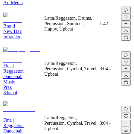
Art Media
Latin/Reggaeton, Drums,
Percussion, Summer,
1:42
-
Brand
Happy, Upbeat
New Day
Infraction
Latin/Reggaeton,
Fina |
Percussion, Cymbal, Travel,
3:04
-
Reggaeton
Upbeat
Dancehall
Music
Praz
Khanal
Latin/Reggaeton,
Fina |
Percussion, Cymbal, Travel,
3:04
-
Reggaeton
Upbeat
Danceball