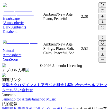
Ambient/New Age,
2:28
-
Heartscape
Piano, Peaceful
(Atmospheric
Dark Ambient)
Databend
Ambient/New Age,
Strings, Piano, Soft,
2:52
-
Natural
Calm, Peaceful, Sad
Atmosphere
YuraSoop
©
2026
Jamendo Licensing
アプリを入手
関連リンク
音楽カタログ
インストアラジオ
料金
お問い合わせ
ヘルプセン
ター
お問い合わせ
Jamendo
Jamendo for Artists
Jamendo Music
法的情報
利用規約
販売条件
プライバシーポリシー
クッキーポリシー
著