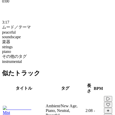
0:00
3:17
ムード／テーマ
peaceful
soundscape
楽器
strings
piano
その他のタグ
instrumental
似たトラック
長
タイトル
タグ
BPM
さ
Ambient/New Age,
Piano, Neutral,
2:08
-
Mist