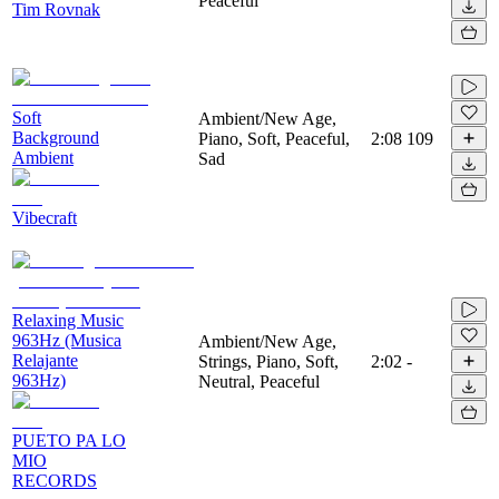
Peaceful
Tim Rovnak
Soft
Ambient/New Age,
Background
Piano, Soft, Peaceful,
2:08
109
Ambient
Sad
Vibecraft
Relaxing Music
963Hz (Musica
Ambient/New Age,
Relajante
Strings, Piano, Soft,
2:02
-
963Hz)
Neutral, Peaceful
PUETO PA LO
MIO
RECORDS