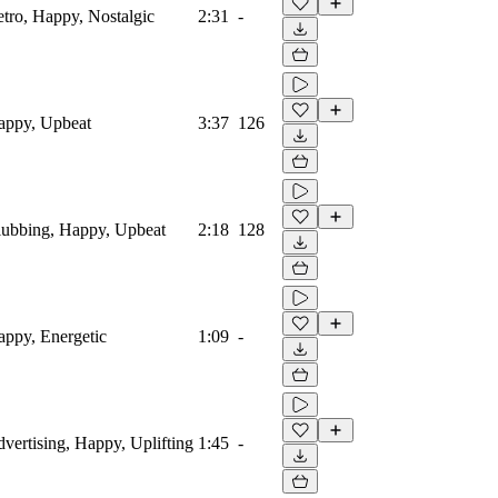
etro, Happy, Nostalgic
2:31
-
Happy, Upbeat
3:37
126
Clubbing, Happy, Upbeat
2:18
128
Happy, Energetic
1:09
-
dvertising, Happy, Uplifting
1:45
-