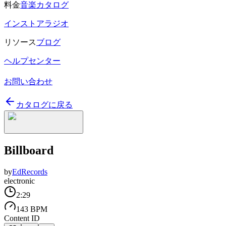
料金
音楽カタログ
インストアラジオ
リソース
ブログ
ヘルプセンター
お問い合わせ
カタログに戻る
Billboard
by
EdRecords
electronic
2:29
143 BPM
Content ID