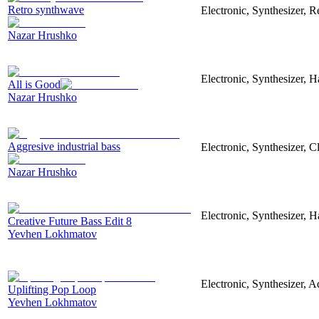
Retro synthwave
Electronic, Synthesizer, R
Nazar Hrushko
Electronic, Synthesizer, 
All is Good
Nazar Hrushko
Aggresive industrial bass
Electronic, Synthesizer, 
Nazar Hrushko
Electronic, Synthesizer, 
Creative Future Bass Edit 8
Yevhen Lokhmatov
Electronic, Synthesizer, A
Uplifting Pop Loop
Yevhen Lokhmatov