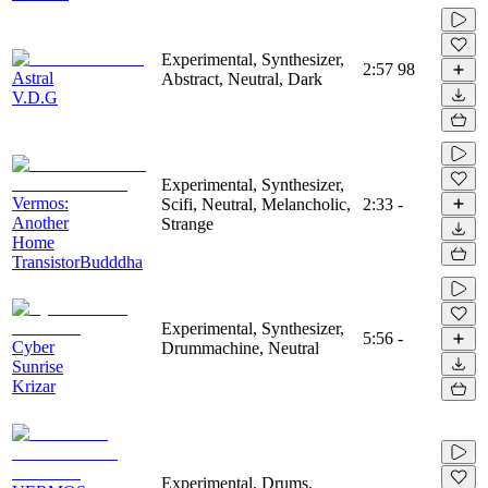
Experimental, Synthesizer,
2:57
98
Astral
Abstract, Neutral, Dark
V.D.G
Experimental, Synthesizer,
Vermos:
Scifi, Neutral, Melancholic,
2:33
-
Another
Strange
Home
TransistorBudddha
Experimental, Synthesizer,
5:56
-
Cyber
Drummachine, Neutral
Sunrise
Krizar
Experimental, Drums,