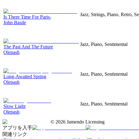
Jazz, Strings, Piano, Retro, S
Is There Time For Paris-
John Basile
Jazz, Piano, Sentimental
The Past And The Future
Olepash
Jazz, Piano, Sentimental
Long-Awaited Spring
Olepash
Jazz, Piano, Sentimental
Slow Light
Olepash
©
2026
Jamendo Licensing
アプリを入手
関連リンク