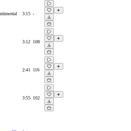
entimental
3:15
-
3:12
108
2:41
116
3:55
102