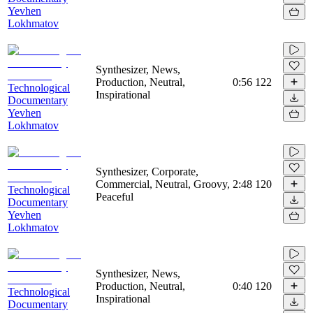
Yevhen
Lokhmatov
Synthesizer, News,
Production, Neutral,
0:56
122
Technological
Inspirational
Documentary
Yevhen
Lokhmatov
Synthesizer, Corporate,
Commercial, Neutral, Groovy,
2:48
120
Technological
Peaceful
Documentary
Yevhen
Lokhmatov
Synthesizer, News,
Production, Neutral,
0:40
120
Technological
Inspirational
Documentary