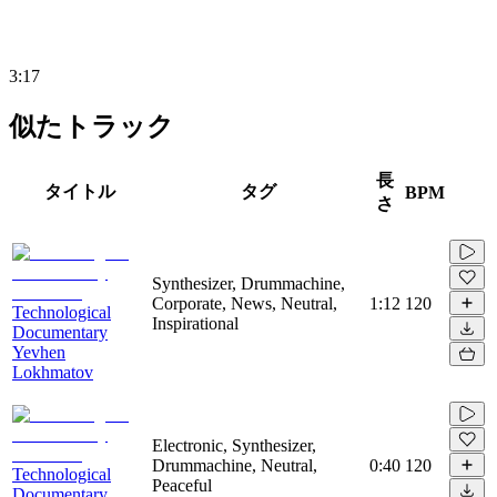
3:17
似たトラック
長
タイトル
タグ
BPM
さ
Synthesizer, Drummachine,
Corporate, News, Neutral,
1:12
120
Technological
Inspirational
Documentary
Yevhen
Lokhmatov
Electronic, Synthesizer,
Drummachine, Neutral,
0:40
120
Technological
Peaceful
Documentary