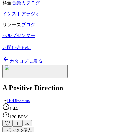
料金
音楽カタログ
インストアラジオ
リソース
ブログ
ヘルプセンター
お問い合わせ
カタログに戻る
A Positive Direction
by
BoDleasons
1:44
120 BPM
トラックを購入