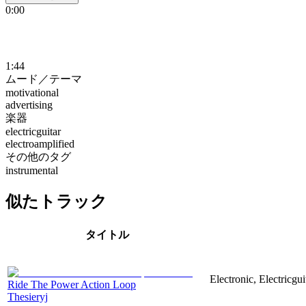
0:00
1:44
ムード／テーマ
motivational
advertising
楽器
electricguitar
electroamplified
その他のタグ
instrumental
似たトラック
タイトル
Electronic, Electricgu
Ride The Power Action Loop
Thesieryj