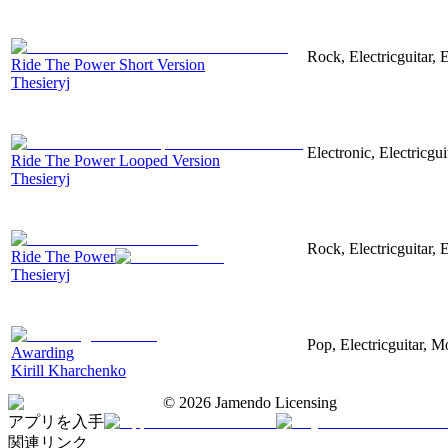
Rock, Electricguitar,
Ride The Power Short Version
Thesieryj
Electronic, Electricgu
Ride The Power Looped Version
Thesieryj
Rock, Electricguitar,
Ride The Power
Thesieryj
Pop, Electricguitar, M
Awarding
Kirill Kharchenko
©
2026
Jamendo Licensing
アプリを入手
関連リンク