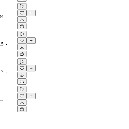
24
-
15
-
17
-
11
-