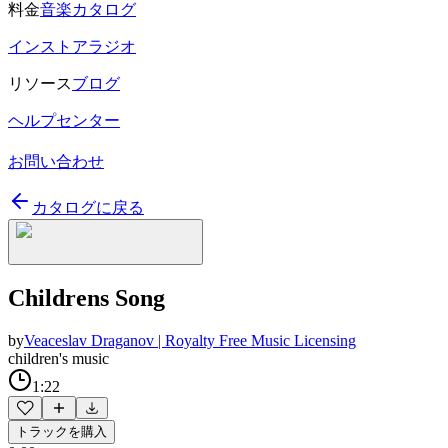
料金
音楽カタログ
インストアラジオ
リソース
ブログ
ヘルプセンター
お問い合わせ
カタログに戻る
Childrens Song
by
Veaceslav Draganov | Royalty Free Music Licensing
children's music
1:22
トラックを購入