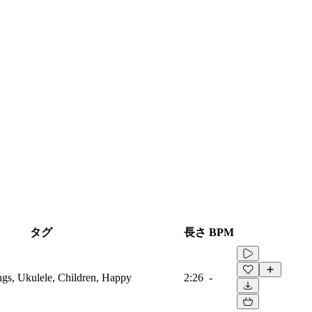
タグ
長さ
BPM
ings, Ukulele, Children, Happy
2:26
-