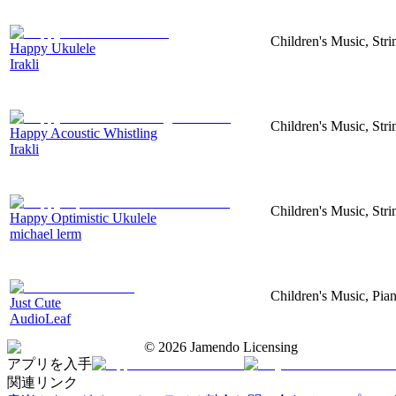
Children's Music, Str
Happy Ukulele
Irakli
Children's Music, Str
Happy Acoustic Whistling
Irakli
Children's Music, Str
Happy Optimistic Ukulele
michael lerm
Children's Music, Pia
Just Cute
AudioLeaf
©
2026
Jamendo Licensing
アプリを入手
関連リンク