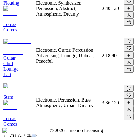
Floating
Electronic, Synthesizer,
Percussion, Abstract,
2:40
120
Atmospheric, Dreamy
Tomas
Gomez
Electronic, Guitar, Percussion,
Advertising, Lounge, Upbeat,
2:18
90
Guitar
Peaceful
Chill
Lounge
Lart
Stars
Electronic, Percussion, Bass,
3:36
120
Atmospheric, Urban, Dreamy
Tomas
Gomez
©
2026
Jamendo Licensing
アプリを入手