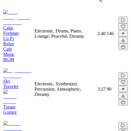
Calm
Electronic, Drums, Piano,
Feelings
2:40
146
Lounge, Peaceful, Dreamy
Lo-Fi
Relax
Cafe
Music
BGM
Sky
Electronic, Synthesizer,
Traveler
Percussion, Atmospheric,
3:27
90
Dreamy
Tomas
Gomez