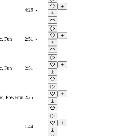
4:26
-
ic, Fun
2:51
-
ic, Fun
2:51
-
tic, Powerful
2:25
-
1:44
-