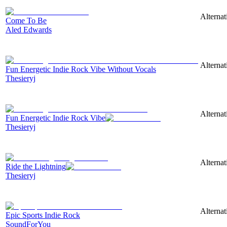
Alternat
Come To Be
Aled Edwards
Alternat
Fun Energetic Indie Rock Vibe Without Vocals
Thesieryj
Alternat
Fun Energetic Indie Rock Vibe
Thesieryj
Alternat
Ride the Lightning
Thesieryj
Alternat
Epic Sports Indie Rock
SoundForYou