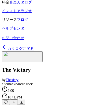
料金
音楽カタログ
インストアラジオ
リソース
ブログ
ヘルプセンター
お問い合わせ
カタログに戻る
The Victory
by
Thesieryj
alternative/indie rock
2:09
107 BPM