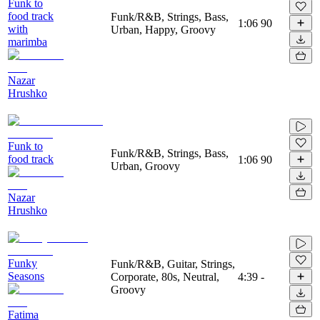
Funk to
food track
Funk/R&B, Strings, Bass,
1:06
90
with
Urban, Happy, Groovy
marimba
Nazar
Hrushko
Funk to
Funk/R&B, Strings, Bass,
food track
1:06
90
Urban, Groovy
Nazar
Hrushko
Funky
Funk/R&B, Guitar, Strings,
Seasons
Corporate, 80s, Neutral,
4:39
-
Groovy
Fatima