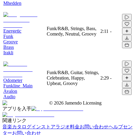
Mhedden
Funk/R&B, Strings, Bass,
Energetic
2:11
-
Comedy, Neutral, Groovy
Funk
Groove
Brass
Irakli
Funk/R&B, Guitar, Strings,
Celebration, Happy,
2:29
-
Odometer
Upbeat, Groovy
Funkline_Main
Avalon
Audio
©
2026
Jamendo Licensing
アプリを入手
関連リンク
音楽カタログ
インストアラジオ
料金
お問い合わせ
ヘルプセン
ター
お問い合わせ