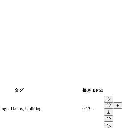
タグ
長さ
BPM
Logo, Happy, Uplifting
0:13
-