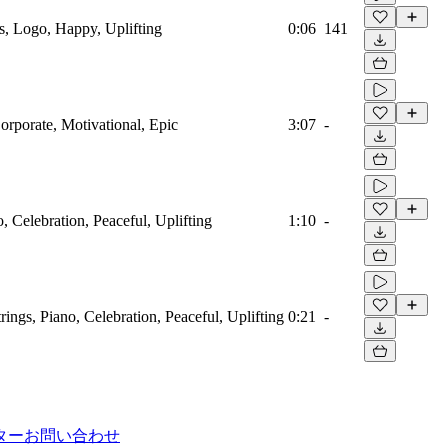
s, Logo, Happy, Uplifting
0:06
141
orporate, Motivational, Epic
3:07
-
o, Celebration, Peaceful, Uplifting
1:10
-
trings, Piano, Celebration, Peaceful, Uplifting
0:21
-
ター
お問い合わせ