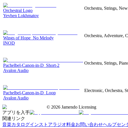
Orchestra, Strings, New
Orchestral Logo
Yevhen Lokhmatov
Orchestra, Adventure, C
Wings of Hope_No Melody
INOD
Orchestra, Strings, Pian
Pachelbel-Canon-in-D_Short-2
Avalon Audio
Electronic, Orchestra, S
Pachelbel-Canon-in-D_Loop
Avalon Audio
©
2026
Jamendo Licensing
アプリを入手
関連リンク
音楽カタログ
インストアラジオ
料金
お問い合わせ
ヘルプセン