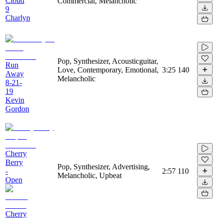
Cloud
Commercial, Melancholic
9
Charlyn
Pop, Synthesizer, Acousticguitar,
Run
Love, Contemporary, Emotional,
3:25
140
Away
Melancholic
8-21-
19
Kevin
Gordon
Cherry
Berry
Pop, Synthesizer, Advertising,
-
2:57
110
Melancholic, Upbeat
Open
Cherry