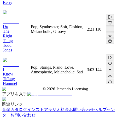
Berry
Do
Pop, Synthesizer, Soft, Fashion,
2:21
110
The
Melancholic, Groovy
Right
Thing
Todd
Jones
Pop, Strings, Piano, Love,
I
3:03
144
Atmospheric, Melancholic, Sad
Know
Tiffany
Hammel
©
2026
Jamendo Licensing
アプリを入手
関連リンク
音楽カタログ
インストアラジオ
料金
お問い合わせ
ヘルプセン
ター
お問い合わせ