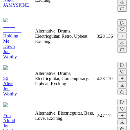
Exciting
JAMYSPINE
Alternative, Drums,
Holding
Electricguitar, Retro, Upbeat,
3:28
136
Me
Exciting
Down
Jon
Worthy
Alternative, Drums,
So
Electricguitar, Contemporary,
4:23
110
Alive
Upbeat, Exciting
Jon
Worthy
Alternative, Electricguitar, Bass,
You
2:47
112
Love, Exciting
Afraid
Jon