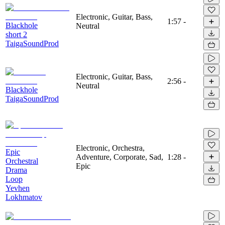
Electronic, Guitar, Bass,
1:57
-
Blackhole
Neutral
short 2
TaigaSoundProd
Electronic, Guitar, Bass,
2:56
-
Neutral
Blackhole
TaigaSoundProd
Electronic, Orchestra,
Epic
Adventure, Corporate, Sad,
1:28
-
Orchestral
Epic
Drama
Loop
Yevhen
Lokhmatov