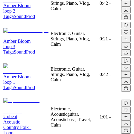
Strings, Piano, Vlog,
0:42
-
Amber Bloom
Calm
loop 2
TaigaSoundProd
Electronic, Guitar,
Strings, Piano, Vlog,
0:21
-
Amber Bloom
Calm
loop 3
TaigaSoundProd
Electronic, Guitar,
Strings, Piano, Vlog,
0:42
-
Amber Bloom
Calm
loop 1
TaigaSoundProd
Electronic,
Acousticguitar,
Upbeat
1:01
-
Acousticbass, Travel,
Acoustic
Calm
Country Folk -
Loop